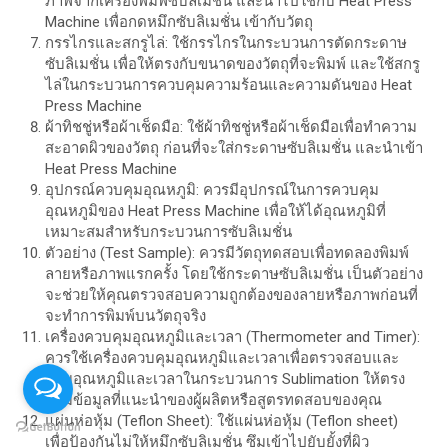
ภาพจากเครื่องพิมพ์ซับลิเมชั่น และนำไปใช้กับ Heat Press
Machine เพื่อกดหมึกซับลิเมชั่น เข้ากับวัตถุ
กรรไกรและสกรูไล่: ใช้กรรไกรในกระบวนการตัดกระดาษ
ซับลิเมชั่น เพื่อให้ตรงกับขนาดของวัตถุที่จะพิมพ์ และใช้สกรู
ไล่ในกระบวนการควบคุมความร้อนและความดันของ Heat
Press Machine
ผ้าทิชชู่หรือผ้าเช็ดมือ: ใช้ผ้าทิชชู่หรือผ้าเช็ดมือเพื่อทำความ
สะอาดผิวของวัตถุ ก่อนที่จะใส่กระดาษซับลิเมชั่น และนำเข้า
Heat Press Machine
อุปกรณ์ควบคุมอุณหภูมิ: ควรมีอุปกรณ์ในการควบคุม
อุณหภูมิของ Heat Press Machine เพื่อให้ได้อุณหภูมิที่
เหมาะสมสำหรับกระบวนการซับลิเมชั่น
ตัวอย่าง (Test Sample): ควรมีวัตถุทดสอบเพื่อทดลองพิมพ์
ลายหรือภาพแรกครั้ง โดยใช้กระดาษซับลิเมชั่น เป็นตัวอย่าง
จะช่วยให้คุณตรวจสอบความถูกต้องของลายหรือภาพก่อนที่
จะทำการพิมพ์บนวัตถุจริง
เครื่องควบคุมอุณหภูมิและเวลา (Thermometer and Timer):
ควรใช้เครื่องควบคุมอุณหภูมิและเวลาเพื่อตรวจสอบและ
ปรับอุณหภูมิและเวลาในกระบวนการ Sublimation ให้ตรง
ตามข้อมูลที่แนะนำของผู้ผลิตหรือสูตรทดสอบของคุณ
แผ่นห่อหุ้ม (Teflon Sheet): ใช้แผ่นห่อหุ้ม (Teflon sheet)
เพื่อป้องกันไม่ให้หมึกซับลิเมชั่น ซึมเข้าไปยับยั้งที่ผิว