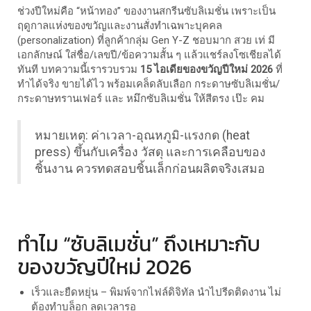
ช่วงปีใหม่คือ “หน้าทอง” ของงานสกรีนซับลิเมชั่น เพราะเป็น
ฤดูกาลแห่งของขวัญและงานสั่งทำเฉพาะบุคคล
(personalization) ที่ลูกค้ากลุ่ม Gen Y-Z ชอบมาก สวย เท่ มี
เอกลักษณ์ ใส่ชื่อ/เลขปี/ข้อความสั้น ๆ แล้วแชร์ลงโซเชียลได้
ทันที บทความนี้เรารวบรวม
15 ไอเดียของขวัญปีใหม่ 2026
ที่
ทำได้จริง ขายได้ไว พร้อมเคล็ดลับเลือก กระดาษซับลิเมชั่น/
กระดาษทรานเฟอร์ และ หมึกซับลิเมชั่น ให้สีตรง เป๊ะ คม
หมายเหตุ: ค่าเวลา-อุณหภูมิ-แรงกด (heat
press) ขึ้นกับเครื่อง วัสดุ และการเคลือบของ
ชิ้นงาน ควรทดสอบชิ้นเล็กก่อนผลิตจริงเสมอ
ทำไม “ซับลิเมชั่น” ถึงเหมาะกับ
ของขวัญปีใหม่ 2026
เร็วและยืดหยุ่น – พิมพ์จากไฟล์ดิจิทัล นำไปรีดติดงาน ไม่
ต้องทำบล็อก ลดเวลารอ