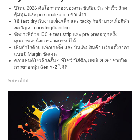
ปีใหม่ 2026 คือโอกาสทองของงาน ซับลิเมชั่น: ทำเร็ว สีสด
คุ้มทุน และ personalization ขายง่าย
ใช้ fast‑dry กับงานแข็ง/เล็ก และ tacky กับผ้าบาง/เสื้อกีฬา
ลดปัญหา ghosting/banding
จัดการสีด้วย ICC + test strip และ pre‑press ทุกครั้ง
คุณภาพจะนิ่งและคาดการณ์ได้
เพิ่มกำไรด้วย แพ็กเกจจิ้ง และ บันเดิล สินค้า พร้อมตั้งราคา
แบบมี Margin ชัดเจน
คอนเทนต์โซเชียลสั้น ๆ ที่โชว์ “ใส่ชื่อ/เลขปี 2026” ช่วยปิด
การขายกลุ่ม Gen Y-Z ได้ดี
สาระทั่วไป