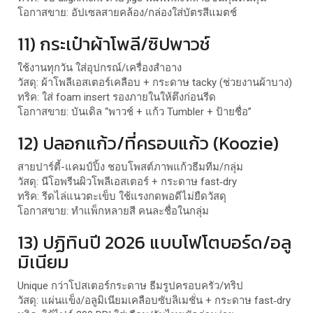
โอกาสขาย: อัปเซลสายคล้อง/กล่องใส่บัตรสีแมตช์
11) กระเป๋าผ้าโพลี/ซิปพาวช์
ใช้งานทุกวัน ใส่อุปกรณ์/เครื่องสำอาง
วัสดุ: ผ้าโพลีเอสเตอร์เคลือบ + กระดาษ tacky (ช่วยงานผ้าบาง)
ทริค: ใส่ foam insert รองภายในให้ตึงก่อนรีด
โอกาสขาย: บันเดิล “พาวช์ + แก้ว Tumbler + ป้ายชื่อ”
12) ปลอกแก้ว/ที่ครอบแก้ว (Koozie)
สายปาร์ตี้-แคมป์ปิ้ง ชอบโพสต์ภาพแก้วธีมทีม/กลุ่ม
วัสดุ: นีโอพรีนผิวโพลีเอสเตอร์ + กระดาษ fast‑dry
ทริค: รีดไล่แนวตะเข็บ ใช้แรงกดพอดีไม่ยืดวัสดุ
โอกาสขาย: ทำแพ็กหลายสี คนละชื่อในกลุ่ม
13) ปฏิทินปี 2026 แบบโฟโตบอร์ด/อลู
มิเนียม
Unique กว่าโปสเตอร์กระดาษ ธีมรูปครอบครัว/ทริป
วัสดุ: แผ่นแข็ง/อลูมิเนียมเคลือบซับลิเมชั่น + กระดาษ fast‑dry