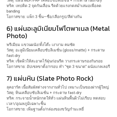
วัสดุ: แผ่น MDF/FRP เคลือบซับลิเมชั่น + กระดาษ fast‑dry
ทริค: เทปติด 2 จุดกันเลื่อน รีดด้วยแรงกดสม่ำเสมอเพื่อลด
banding
โอกาสขาย: แพ็ก 3 ชิ้น—ชื่อ/เลือกรูป/สีต่างกัน
6) แผ่นอะลูมิเนียมโฟโตพาเนล (Metal
Photo)
พรีเมียม แขวนผนัง/ตั้งโต๊ะ เงางาม คมชัด
วัสดุ: อะลูมิเนียมเคลือบซับลิเมชั่น (gloss/matte) + กระดาษ
fast‑dry
ทริค: เช็ดผิวให้สะอาดไร้ฝุ่นก่อนรีด วางกระดาษรองกันรอย
โอกาสขาย: อัปเซลขาตั้ง/กรอบ ทำ “ชุด 3 ขนาด” ผนังแกลเลอรี
7) แผ่นหิน (Slate Photo Rock)
ลุคอาร์ต เนื้อสัมผัสต่างจากงานทั่วไป เหมาะเป็นของฝากผู้ใหญ่
วัสดุ: หินเคลือบซับลิเมชั่น + กระดาษ fast‑dry
ทริค: กระจายน้ำหนักกดให้ทั่ว แผ่นหินพื้นผิวไม่เรียบ ทดสอบ
เวลา/อุณหภูมิเฉพาะชิ้น
โอกาสขาย: เพิ่มฐานตั้ง/กล่องของขวัญกำมะหยี่