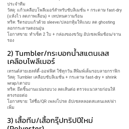
ประจำทีม
วัสดุ: แก้วเคลือบโพลีเมอร์สำหรับซับลิเมชั่น + กระดาษ fast‑dry
(แห้งไว ลดภาพเลื่อน) + เทปทนความร้อน
ทริค: รีดรอบแก้วด้วย sleeve/ปลอกหุ้มให้แนบ ลด ghosting
ลอกกระดาษตอนอุ่น
โอกาสขาย: ทำเซ็ต 2 ใบ + กล่องของขวัญ อัปเซลเพิ่มช้อน/จาน
รอง
2) Tumbler/กระบอกน้ำสแตนเลส
เคลือบโพลีเมอร์
เทรนด์สายเฮลท์ตี้-ออฟฟิศ ใช้ทุกวัน สีพิมพ์เต็มรอบลายกราฟิก
วัสดุ: Tumbler เคลือบซับลิเมชั่น + กระดาษ fast‑dry + shrink
wrap/เตาอบ
ทริค: ยึดชิ้นงานแน่นรอบวง ลดเส้นต่อ ตรวจแนวลายก่อนให้
ตรงรอยต่อ
โอกาสขาย: ใส่ชื่อ/QR เพลงโปรด อัปเซลหลอดสแตนเลส/ฝา
เพิ่ม
3) เสื้อทีม/เสื้อกรุ๊ปทริปปีใหม่
(Polyester)