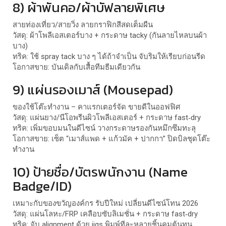
8) ผ้าพันคอ/ผ้าบัฟลายพิเศษ
สายท่องเที่ยว/สายวิ่ง ลายกราฟิกสีสดเต็มผืน
วัสดุ: ผ้าโพลีเอสเตอร์บาง + กระดาษ tacky (กันลายไหลบนผ้า
บาง)
ทริค: ใช้ spray tack บาง ๆ ได้ถ้าจำเป็น จับริมให้เรียบก่อนรีด
โอกาสขาย: บันเดิลกับเสื้อทีมธีมเดียวกัน
9) แผ่นรองเมาส์ (Mousepad)
ของใช้โต๊ะทำงาน – คาแรกเตอร์จัด ขายดีในออฟฟิศ
วัสดุ: แผ่นยาง/นีโอพรีนผิวโพลีเอสเตอร์ + กระดาษ fast‑dry
ทริค: เพิ่มขอบมนในดีไซน์ วางกระดาษรองกันหมึกซึมทะลุ
โอกาสขาย: เซ็ต “เมาส์แพด + แก้วมัค + ปากกา” ปิดบิลชุดโต๊ะ
ทำงาน
10) ป้ายชื่อ/บัตรพนักงาน (Name
Badge/ID)
เหมาะกับของขวัญองค์กร รับปีใหม่ เปลี่ยนดีไซน์โทน 2026
วัสดุ: แผ่นโลหะ/FRP เคลือบซับลิเมชั่น + กระดาษ fast‑dry
ทริค: จับ alignment ด้วย jigs พิมพ์ทีละหลายชิ้นคุมต้นทุน