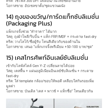
ทริค: ใช้ไฟล์ 300 DPI ใส่เดือน/วันไทยชัดอ่านง่าย
โอกาสขาย: อัปเซลขาตั้ง/ชุดแขวนผนัง
14) ถุงของขวัญ/การ์ดแท็กซับลิเมชั่น
(Packaging Plus)
แพ็กเกจจิ้งช่วย “ทำราคา” ได้มาก
วัสดุ: ถุงผ้าโพลี/ริบบิ้น + แท็ก FRP/MDF + กระดาษ fast‑dry
ทริค
:
วางโลโก้/ชื่อผู้รับ โทนสีเดียวกับของด้านใน
โอกาสขาย: เสนอ “แพ็กเกจจิ้งพรีเมียม +50-100 บาท/ชุด”
15) เคสโทรศัพท์อินเลย์ซับลิเมชั่น
เข้ากับไลฟ์สไตล์ Gen Y-Z เปลี่ยนลายได้บ่อย
วัสดุ: เคสพื้น + แผ่นอลูมิเนียมอินเลย์ซับลิเมชั่น + กระดาษ
fast‑dry
ทริค: ใส่ template กล้อง/ขอบให้พอดี เคลือบใสกันรอยเพิ่ม
มูลค่า
โอกาสขาย: บันเดิล “เคส + พาวช์ + แท็กชื่อ” โทนเดียวกัน