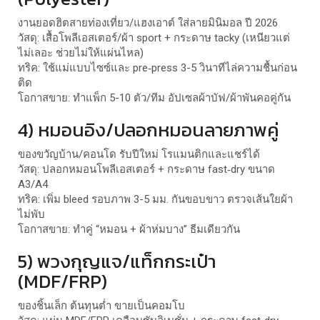
งานยอดฮิตสายท่องเที่ยว/แฮงเอาต์ ใส่ลายมินิมอล ปี 2026
วัสดุ: เสื้อโพลีเอสเตอร์/ผ้า sport + กระดาษ tacky (เหนียวแต่
ไม่เลอะ ช่วยไม่ให้แผ่นไหล)
ทริค: ใช้แม่แบบไซซ์และ pre‑press 3-5 วินาทีไล่ความชื้นก่อน
ติด
โอกาสขาย: ทำแพ็ก 5-10 ตัว/ทีม อัปเซลผ้าบัฟ/ผ้าพันคอคู่กัน
4) หมอนอิง/ปลอกหมอนลายภาพคู่
ของขวัญบ้าน/คอนโด รับปีใหม่ โรแมนติกและแชร์ได้
วัสดุ: ปลอกหมอนโพลีเอสเตอร์ + กระดาษ fast‑dry ขนาด
A3/A4
ทริค: เพิ่ม bleed รอบภาพ 3-5 มม. กันขอบขาว ตรวจเส้นใยผ้า
ไม่พับ
โอกาสขาย: ทำคู่ “หมอน + ผ้าห่มบาง” ธีมเดียวกัน
5) พวงกุญแจ/แท็กกระเป๋า
(MDF/FRP)
ของชิ้นเล็ก ต้นทุนต่ำ ขายเป็นคอมโบ