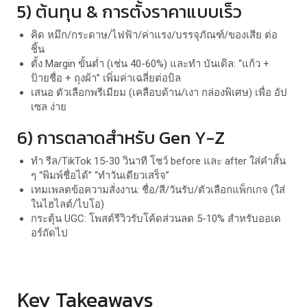
5) ต้นทุน & การตั้งราคาแบบเร็ว
คิด หมึก/กระดาษ/ไฟฟ้า/ค่าแรง/บรรจุภัณฑ์/ของเสีย ต่อ
ชิ้น
ตั้ง Margin ขั้นต่ำ (เช่น 40-60%) และทำ บันเดิล: “แก้ว +
ป้ายชื่อ + ถุงผ้า” เพิ่มค่าเฉลี่ยต่อบิล
เสนอ ตัวเลือกพรีเมียม (เคลือบด้าน/เงา กล่องพิเศษ) เพื่อ อัป
เซล ง่าย
6) การตลาดสำหรับ Gen Y-Z
ทำ รีล/TikTok 15-30 วินาที โชว์ before และ after ใส่คำสั้น
ๆ “พิมพ์ชื่อได้” “ทำวันเดียวเสร็จ”
เทมเพลตข้อความสั่งงาน: ชื่อ/สี/วันรับ/ตัวเลือกแพ็กเกจ (ใส่
ในไฮไลต์/ไบโอ)
กระตุ้น UGC: โพสต์รีวิวรับโค้ดส่วนลด 5-10% สำหรับออเด
อร์ถัดไป
Key Takeaways