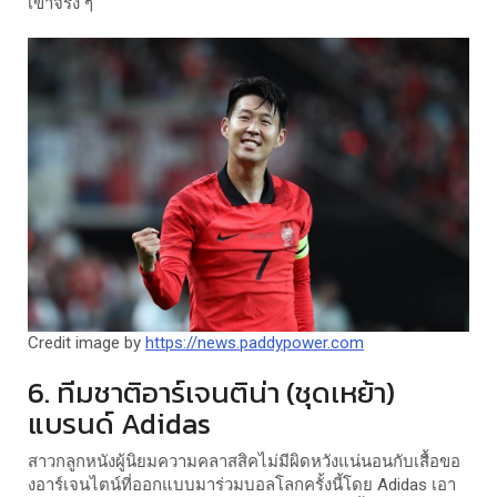
เขาจริง ๆ
Credit image by
https://news.paddypower.com
6. ทีมชาติอาร์เจนติน่า (ชุดเหย้า)
แบรนด์ Adidas
สาวกลูกหนังผู้นิยมความคลาสสิคไม่มีผิดหวังแน่นอนกับเสื้อขอ
งอาร์เจนไตน์ที่ออกแบบมาร่วมบอลโลกครั้งนี้โดย Adidas เอา