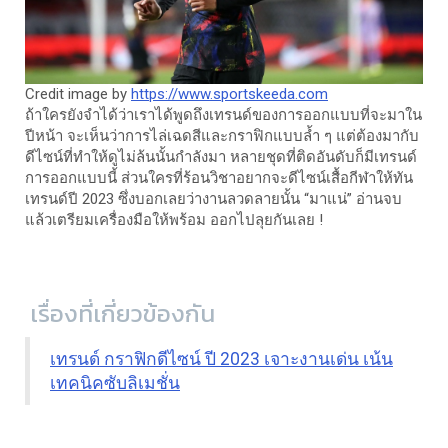
Credit image by
https://www.sportskeeda.com
ถ้าใครยังจำได้ว่าเราได้พูดถึงเทรนด์ของการออกแบบที่จะมาใน
ปีหน้า จะเห็นว่าการไล่เฉดสีและกราฟิกแบบล้ำ ๆ แต่ต้องมากับ
ดีไซน์ที่ทำให้ดูไม่ล้นนั้นกำลังมา หลายชุดที่ติดอันดับก็มีเทรนด์
การออกแบบนี้ ส่วนใครที่ร้อนวิชาอยากจะดีไซน์เสื้อกีฬาให้ทัน
เทรนด์ปี 2023 ซึ่งบอกเลยว่างานลวดลายนั้น “มาแน่” อ่านจบ
แล้วเตรียมเครื่องมือให้พร้อม ออกไปลุยกันเลย !
เรื่องที่เกี่ยวข้องกัน
เทรนด์ กราฟิกดีไซน์ ปี 2023 เจาะงานเด่น เน้น
เทคนิคซับลิเมชั่น