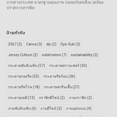
จากต่างประเทศ มาตรฐานคุณภาพ ปลอดภัยต่อสิ่งแวดล้อม
ปราศจากสารพิษ
ป้ายกำกับ
2567
(2)
Canva
(3)
diy
(2)
Dye-Sub
(3)
Jersey Culture
(2)
sublimation
(7)
sustainability
(2)
กระดาษซับลิเมชั่น
(57)
กระดาษทรานเฟอร์
(50)
กระดาษรองรีด
(55)
กระดาษรีดร้อน
(36)
กระดาษรีดโรล
(18)
กระดาษสกรีนเสื้อ
(27)
กระดาษเคมี
(13)
กราฟิกดีไซน์
(2)
งานกราฟิก
(2)
งานซับลิเมชั่น
(6)
งานดีไซน์
(2)
งานออกแบบ
(4)