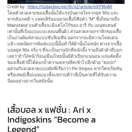
Credit by :
https://today.line.me/th/v2/article/nXY96yM
โดยตัวลวดลายของเสื้อนั้นได้แรงบันดาลใจจากยุค 90s และ
หากสังเกตดี ๆ แพทเทิร์นบนลายเสื้อก็คือตัว “M” ซึ่งก็หมายถึง
Mainstand บนตัวเสื้อจะมีแค่โลโก้ของ อาริ กับ เมนสแตนด์
เท่านั้นที่เป็นแบบแปะลงบนพื้นผิว ส่วนลวดลายกราฟิกของเสื้อ
เป็นงานพิมพ์ลายแบบซับลิเมชั่น นอกจากจะมีความโดดเด่น
แล้ว เทคนิคการพิมพ์แบบนี้นั้นทำให้ผ้านั้นไม่หนัก ต่างจากเสื้อ
บอลยุค 90s จริง ๆ ที่จะเป็นงานปักที่หนักอึ้ง รวมถึงตัวผ้าที่บอก
เลยว่าถ้าใส่หน้าร้อนเมืองไทยนั้นมีตัวเปียกแน่นอน แถมคัตติ้ง
ของเสื้อตัวนี้ได้ตอกย้ำความคลาสสิคเข้าไปอีกด้วย “คอปก”
ผสานกับลวดลายแบบตัดที่เรียกว่า Pin Stripes หากใครเกิดทัน
หรือเสพย์เสื้อบอลแนวนี้จะทราบดีว่านี่เป็นลายที่ได้รับความ
นิยมอย่างมากในสมัยนั้น
เสื้อบอล x แฟชั่น : Ari x
Indigoskins “Become a
Legend”