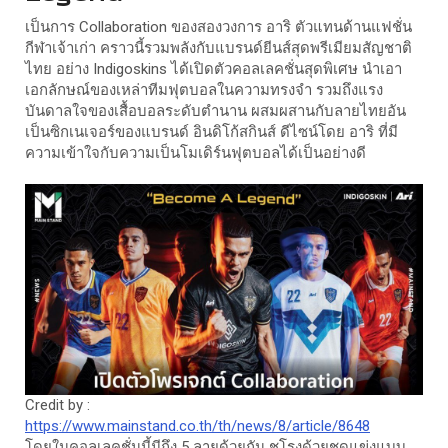
เป็นการ Collaboration ของสองวงการ อาริ ตัวแทนด้านแฟชั่น
กีฬาเจ้าเก่า คราวนี้รวมพลังกับแบรนด์ยีนส์สุดพรีเมียมสัญชาติ
ไทย อย่าง Indigoskins ได้เปิดตัวคอลเลคชั่นสุดพิเศษ นำเอา
เอกลักษณ์ของเหล่าทีมฟุตบอลในความทรงจำ รวมถึงแรง
บันดาลใจของเสื้อบอลระดับตำนาน ผสมผสานกับลายไทยอัน
เป็นซิกเนเจอร์ของแบรนด์ อินดิโก้สกินส์ ดีไซน์โดย อาริ ที่มี
ความเข้าใจกับความเป็นโมเดิร์นฟุตบอลได้เป็นอย่างดี
Credit by :
https://www.mainstand.co.th/th/news/8/article/8648
โดยในคอลเลคชั่นนี้มีถึง 5 ลายด้วยกัน ชูโรงด้วยชุดแข่งแบบ