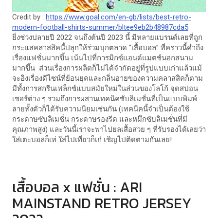
Credit by :
https://www.goal.com/en-gb/lists/best-retro-
modern-football-shirts-summer/bltee9eb2b48987cda5
ยิ่งช่วงปลายปี 2022 จนถึงต้นปี 2023 นี้ มีหลายแบรนด์เลยที่ถูก
กระแสคลาสสิคนี้ปลุกให้ร่วมบุกตลาด “เสื้อบอล” ที่คราวนี้คำถึง
เรื่องแฟชั่นมากขึ้น เน้นไปที่การมิกซ์แอนด์แมตช์นอกสนาม
มากขึ้น ส่วนเรื่องการผลิตก็ไม่ได้จำกัดอยู่ที่รูปแบบเก่าแล้วแม้
จะอิงเรื่องดีไซน์ที่ย้อนยุคและกลิ่นอายของความคลาสสิคก็ตาม
มีทั้งการสกรีนเฟล็กซ์แบบสมัยใหม่ในส่วนของโลโก้ จุดสปอน
เซอร์ต่าง ๆ รวมถึงการผสานเทคนิคซับลิเมชั่นที่เป็นแบบพิมพ์
ลายทั้งตัวก็ได้รับความนิยมเช่นกัน (เทคนิคนี้จำเป็นต้องใช้
กระดาษซับลิเมชั่น
กระดาษรองรีด
และหมึกซับลิเมชั่นที่มี
คุณภาพสูง) และวันนี้เราจะพาไปยลเสื้อสวย ๆ ที่รับรองได้เลยว่า
ใส่เตะบอลก็เท่ ใส่ไปเที่ยวก็เก๋ เชิญไปติดตามกันเลย!
เสื้อบอล x แฟชั่น : ARI
MAINSTAND RETRO JERSEY