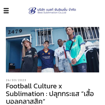
26/03/2023
Football Culture x
Sublimation : ปลุกกระแส “เสื้อ
บอลคลาสสิค”