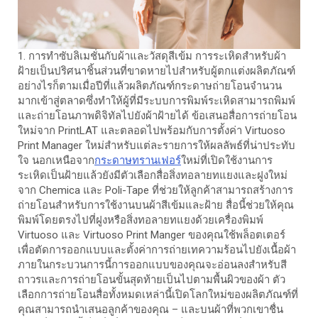
1. การทำซับลิเมชั่นกับผ้าและวัสดุสีเข้ม การระเหิดสำหรับผ้า
ฝ้ายเป็นปริศนาชิ้นส่วนที่ขาดหายไปสำหรับผู้ตกแต่งผลิตภัณฑ์
อย่างไรก็ตามเมื่อปีที่แล้วผลิตภัณฑ์กระดาษถ่ายโอนจำนวน
มากเข้าสู่ตลาดซึ่งทำให้ผู้ที่มีระบบการพิมพ์ระเหิดสามารถพิมพ์
และถ่ายโอนภาพดิจิทัลไปยังผ้าฝ้ายได้ ข้อเสนอสื่อการถ่ายโอน
ใหม่จาก PrintLAT และตลอดไปพร้อมกับการตั้งค่า Virtuoso
Print Manager ใหม่สำหรับแต่ละรายการให้ผลลัพธ์ที่น่าประทับ
ใจ นอกเหนือจาก
กระดาษทรานเฟอร์
ใหม่ที่เปิดใช้งานการ
ระเหิดเป็นฝ้ายแล้วยังมีตัวเลือกสื่อสิ่งทอลายทแยงและฝูงใหม่
จาก Chemica และ Poli-Tape ที่ช่วยให้ลูกค้าสามารถสร้างการ
ถ่ายโอนสำหรับการใช้งานบนผ้าสีเข้มและฝ้าย สื่อนี้ช่วยให้คุณ
พิมพ์โดยตรงไปที่ฝูงหรือสิ่งทอลายทแยงด้วยเครื่องพิมพ์
Virtuoso และ Virtuoso Print Manger ของคุณใช้พล็อตเตอร์
เพื่อตัดการออกแบบและตั้งค่าการถ่ายเทความร้อนไปยังเนื้อผ้า
ภายในกระบวนการนี้การออกแบบของคุณจะอ่อนลงสำหรับสี
ถาวรและการถ่ายโอนขั้นสุดท้ายเป็นไปตามพื้นผิวของผ้า ตัว
เลือกการถ่ายโอนสื่อทั้งหมดเหล่านี้เปิดโลกใหม่ของผลิตภัณฑ์ที่
คุณสามารถนำเสนอลูกค้าของคุณ – และบนผ้าที่พวกเขาชื่น