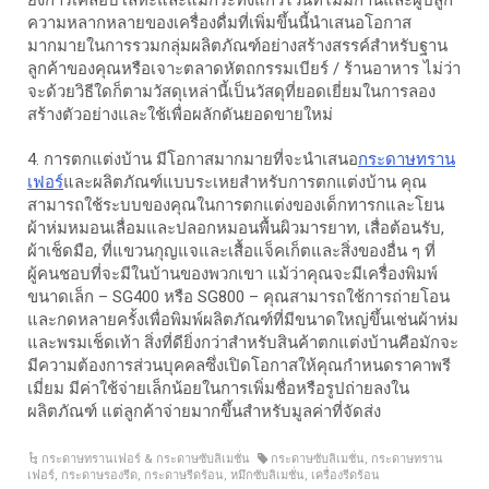
ยิงการเคลือบโลหะและแม้กระทั่งแก้วไวน์ที่ไม่มีก้านและผู้ปลูก
ความหลากหลายของเครื่องดื่มที่เพิ่มขึ้นนี้นำเสนอโอกาส
มากมายในการรวมกลุ่มผลิตภัณฑ์อย่างสร้างสรรค์สำหรับฐาน
ลูกค้าของคุณหรือเจาะตลาดหัตถกรรมเบียร์ / ร้านอาหาร ไม่ว่า
จะด้วยวิธีใดก็ตามวัสดุเหล่านี้เป็นวัสดุที่ยอดเยี่ยมในการลอง
สร้างตัวอย่างและใช้เพื่อผลักดันยอดขายใหม่
4. การตกแต่งบ้าน มีโอกาสมากมายที่จะนำเสนอ
กระดาษทราน
เฟอร์
และผลิตภัณฑ์แบบระเหยสำหรับการตกแต่งบ้าน คุณ
สามารถใช้ระบบของคุณในการตกแต่งของเด็กทารกและโยน
ผ้าห่มหมอนเลื่อมและปลอกหมอนพื้นผิวมารยาท, เสื่อต้อนรับ,
ผ้าเช็ดมือ, ที่แขวนกุญแจและเสื้อแจ็คเก็ตและสิ่งของอื่น ๆ ที่
ผู้คนชอบที่จะมีในบ้านของพวกเขา แม้ว่าคุณจะมีเครื่องพิมพ์
ขนาดเล็ก – SG400 หรือ SG800 – คุณสามารถใช้การถ่ายโอน
และกดหลายครั้งเพื่อพิมพ์ผลิตภัณฑ์ที่มีขนาดใหญ่ขึ้นเช่นผ้าห่ม
และพรมเช็ดเท้า สิ่งที่ดียิ่งกว่าสำหรับสินค้าตกแต่งบ้านคือมักจะ
มีความต้องการส่วนบุคคลซึ่งเปิดโอกาสให้คุณกำหนดราคาพรี
เมี่ยม มีค่าใช้จ่ายเล็กน้อยในการเพิ่มชื่อหรือรูปถ่ายลงใน
ผลิตภัณฑ์ แต่ลูกค้าจ่ายมากขึ้นสำหรับมูลค่าที่จัดส่ง
กระดาษทรานเฟอร์ & กระดาษซับลิเมชั่น
กระดาษซับลิเมชั่น
,
กระดาษทราน
เฟอร์
,
กระดาษรองรีด
,
กระดาษรีดร้อน
,
หมึกซับลิเมชั่น
,
เครื่องรีดร้อน