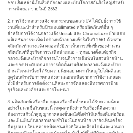
ชอบ สิ่งเหล่านี้เป็นสิ่งที่ต้องลองและเป็นโอกาสอันยิ่งใหญ่สำหรับ
การเพิ่มยอดขายในปี 2562
2. การใช้งานกลางแจ้ง ผลกระทบของแสง UV ได้ยับยั้งการใช้
งานที่แนะนำสำหรับป้าย sublimated หรือผลิตภัณฑ์อื่น ๆ
สำหรับการใช้งานกลางแจ้ง Unisub และ ChromaLuxe ย้ายแอป
พลิเคชั่นการระเหิดไปข้างหน้าอย่างแท้จริงในปี 2561 ด้วยสาย
ผลิตภัณฑ์กลางแจ้ง ตลอดทั้งปีเราเห็นการเพิ่มขึ้นของจำนวน
ผลิตภัณฑ์ที่ธุรกิจการระเหิดนำเสนอ – ทุกอย่างตั้งแต่ธุรกิจ
กลางแจ้งและป้ายกิจกรรมไปจนถึงการเดิมพันในสวนป้ายบ้าน
และของประดับตกแต่งการติดตั้งงานศิลปะกลางแจ้งและป้าย
บ้าน สิ่งเหล่านี้จะได้รับความนิยมอย่างมากในฤดูใบไม้ผลิและ
ฤดูร้อนสำหรับการตกแต่งลานนอกเหนือจากการใช้งานตลอด
ทั้งปีสำหรับการติดตั้งงานศิลปะการจัดแสดงนิทรรศการป้าย
ธุรกิจและองค์กรและการโฆษณา
3. ผลิตภัณฑ์เครื่องดื่ม กลุ่มเครื่องดื่มทั้งหมดได้รับความนิยม
อย่างไม่น่าเชื่อในขณะนี้ เหตุผลหนึ่งสำหรับเรื่องนี้คือความ
ต้องการแก้วน้ำสูญญากาศสองชั้นผนังซึ่งทำให้เครื่องดื่มท่อร้อน
และเย็นเย็นเป็นเวลาหลายชั่วโมงในตอนท้าย เรายังเห็นเครื่อง
ดื่มรูปแบบใหม่หลายชนิดเช่นแก้วที่ใสและฝ้าสไตน์และแว่นตา