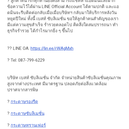
? ลูกค้าที่น่ารักทุกท่านยังคงสามารถแชทหาแอดมินและฝาก
ข้อความไว้ได้ผ่าน LINE Official Account ได้ตามปกติ และแอ
ดมินจะรีบติดต่อกลับเมื่อเมื่อบริษัทฯ กลับมาให้บริการหลังวัน
หยุดปีใหม่ ทั้งนี้ เบสท์ ซับลิเมชั่น ขอให้ลูกค้าคนสำคัญของเรา
มีแต่ความสุขสำเร็จ ร่ำรวยตลอดไป คิดสิ่งใดสมปรารถนา ทำ
ธุรกิจร่ำรวย ได้กำไรมากยิ่ง ๆ ขึ้นไป
?? LINE OA:
https://lin.ee/rWAgMxh
? Tel: 087-799-6229
บริษัท เบสท์ ซับลิเมชั่น จำกัด จำหน่ายสินค้าซับลิเมชั่นคุณภาพ
สูงจากต่างประเทศ มีมาตรฐาน ปลอดภัยต่อสิ่งแวดล้อม
ปราศจากสารพิษ
?
กระดาษรองรีด
?
กระดาษซับลิเมชั่น
?
กระดาษทรานเฟอร์